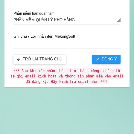
Phần mềm bạn quan tâm
PHẦN MỀM QUẢN LÝ KHO HÀNG
Ghi chú / Lời nhắn đến MekongSoft
TRỞ LẠI TRANG CHỦ
ĐỒNG Ý
*** Sau khi xác nhận thông tin thành công, chúng tôi
sẽ gởi email kích hoạt và thông tin phần mềm vào email
đã đăng ký. Hãy kiểm tra email nhé. ***